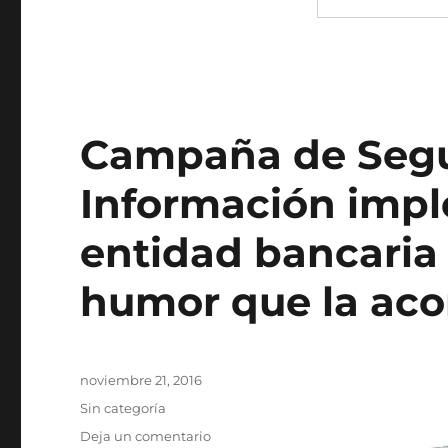
Campaña de Segu
Información imp
entidad bancaria 
humor que la ac
Publicado
noviembre 21, 2016
el
Categorías
Sin categoría
en
Deja un comentario