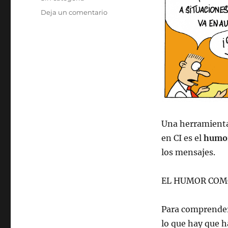
en
Deja un comentario
El
humor,
ese
gran
facilitador
de
las
conversaciones
difíciles
Una herramienta
en CI es el
humo
los mensajes.
EL HUMOR COM
Para comprender
lo que hay que h