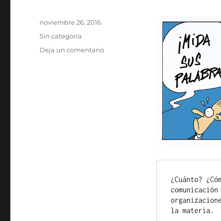
Publicado
noviembre 26, 2016
el
Categorías
Sin categoría
en
Deja un comentario
¿Cuánto? ¿Có
comunicación
organizacion
la materia.